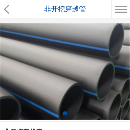
非开挖穿越管